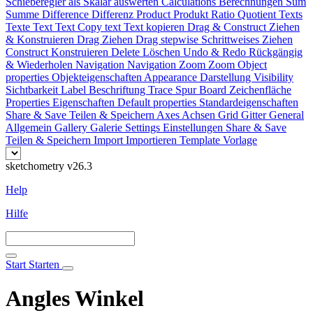
Schieberegler als Skalar auswerten
Calculations
Berechnungen
Sum
Summe
Difference
Differenz
Product
Produkt
Ratio
Quotient
Texts
Texte
Text
Text
Copy text
Text kopieren
Drag & Construct
Ziehen
& Konstruieren
Drag
Ziehen
Drag stepwise
Schrittweises Ziehen
Construct
Konstruieren
Delete
Löschen
Undo & Redo
Rückgängig
& Wiederholen
Navigation
Navigation
Zoom
Zoom
Object
properties
Objekteigenschaften
Appearance
Darstellung
Visibility
Sichtbarkeit
Label
Beschriftung
Trace
Spur
Board
Zeichenfläche
Properties
Eigenschaften
Default properties
Standardeigenschaften
Share & Save
Teilen & Speichern
Axes
Achsen
Grid
Gitter
General
Allgemein
Gallery
Galerie
Settings
Einstellungen
Share & Save
Teilen & Speichern
Import
Importieren
Template
Vorlage
sketchometry v26.3
Help
Hilfe
Start
Starten
Angles
Winkel