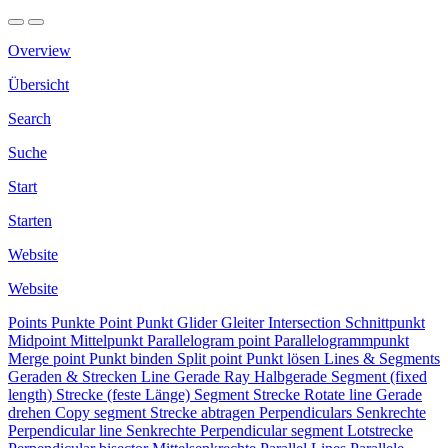
Overview
Übersicht
Search
Suche
Start
Starten
Website
Website
Points
Punkte
Point
Punkt
Glider
Gleiter
Intersection
Schnittpunkt
Midpoint
Mittelpunkt
Parallelogram point
Parallelogrammpunkt
Merge point
Punkt binden
Split point
Punkt lösen
Lines & Segments
Geraden & Strecken
Line
Gerade
Ray
Halbgerade
Segment (fixed
length)
Strecke (feste Länge)
Segment
Strecke
Rotate line
Gerade
drehen
Copy segment
Strecke abtragen
Perpendiculars
Senkrechte
Perpendicular line
Senkrechte
Perpendicular segment
Lotstrecke