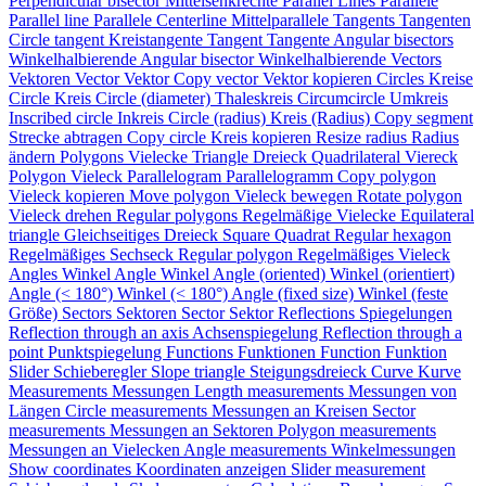
Perpendicular bisector
Mittelsenkrechte
Parallel Lines
Parallele
Parallel line
Parallele
Centerline
Mittelparallele
Tangents
Tangenten
Circle tangent
Kreistangente
Tangent
Tangente
Angular bisectors
Winkelhalbierende
Angular bisector
Winkelhalbierende
Vectors
Vektoren
Vector
Vektor
Copy vector
Vektor kopieren
Circles
Kreise
Circle
Kreis
Circle (diameter)
Thaleskreis
Circumcircle
Umkreis
Inscribed circle
Inkreis
Circle (radius)
Kreis (Radius)
Copy segment
Strecke abtragen
Copy circle
Kreis kopieren
Resize radius
Radius
ändern
Polygons
Vielecke
Triangle
Dreieck
Quadrilateral
Viereck
Polygon
Vieleck
Parallelogram
Parallelogramm
Copy polygon
Vieleck kopieren
Move polygon
Vieleck bewegen
Rotate polygon
Vieleck drehen
Regular polygons
Regelmäßige Vielecke
Equilateral
triangle
Gleichseitiges Dreieck
Square
Quadrat
Regular hexagon
Regelmäßiges Sechseck
Regular polygon
Regelmäßiges Vieleck
Angles
Winkel
Angle
Winkel
Angle (oriented)
Winkel (orientiert)
Angle (< 180°)
Winkel (< 180°)
Angle (fixed size)
Winkel (feste
Größe)
Sectors
Sektoren
Sector
Sektor
Reflections
Spiegelungen
Reflection through an axis
Achsenspiegelung
Reflection through a
point
Punktspiegelung
Functions
Funktionen
Function
Funktion
Slider
Schieberegler
Slope triangle
Steigungsdreieck
Curve
Kurve
Measurements
Messungen
Length measurements
Messungen von
Längen
Circle measurements
Messungen an Kreisen
Sector
measurements
Messungen an Sektoren
Polygon measurements
Messungen an Vielecken
Angle measurements
Winkelmessungen
Show coordinates
Koordinaten anzeigen
Slider measurement