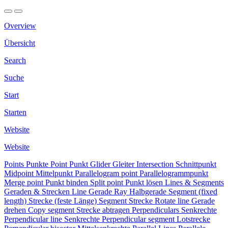
Overview
Übersicht
Search
Suche
Start
Starten
Website
Website
Points
Punkte
Point
Punkt
Glider
Gleiter
Intersection
Schnittpunkt
Midpoint
Mittelpunkt
Parallelogram point
Parallelogrammpunkt
Merge point
Punkt binden
Split point
Punkt lösen
Lines & Segments
Geraden & Strecken
Line
Gerade
Ray
Halbgerade
Segment (fixed
length)
Strecke (feste Länge)
Segment
Strecke
Rotate line
Gerade
drehen
Copy segment
Strecke abtragen
Perpendiculars
Senkrechte
Perpendicular line
Senkrechte
Perpendicular segment
Lotstrecke