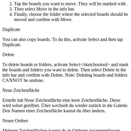
Tap the boards you want to move. They will be marked with
.
Then select
Move
in the info bar.
Finally, choose the folder where the selected boards should be
moved and confirm with
Move
.
Duplicate
You can also copy boards. To do this, activate
Select
and then tap
Duplicate
.
Delete
To delete boards or folders, activate
Select</sketchootool> and mark
the boards and folders you want to delete. Then select
Delete
in the
info bar and confirm with
Delete
. Note: Deleting boards and folders
CANNOT be undone.
Neue Zeichenfläche
Erstelle mit
Neue Zeichenfläche
eine leere Zeichenfläche. Diese
wird sofort geöffnet. Über
wechselt du wieder zurück in die Galerie.
Den Namen einer Zeichenfläche kannst du über
ändern.
Neuer Ordner
Mehrere Zeichenflächen kannst du in Ordnern zusammenfassen.