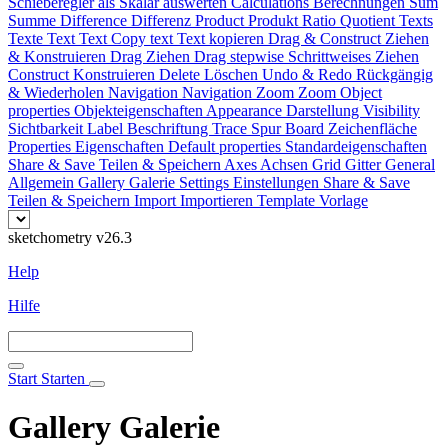
Schieberegler als Skalar auswerten
Calculations
Berechnungen
Sum
Summe
Difference
Differenz
Product
Produkt
Ratio
Quotient
Texts
Texte
Text
Text
Copy text
Text kopieren
Drag & Construct
Ziehen
& Konstruieren
Drag
Ziehen
Drag stepwise
Schrittweises Ziehen
Construct
Konstruieren
Delete
Löschen
Undo & Redo
Rückgängig
& Wiederholen
Navigation
Navigation
Zoom
Zoom
Object
properties
Objekteigenschaften
Appearance
Darstellung
Visibility
Sichtbarkeit
Label
Beschriftung
Trace
Spur
Board
Zeichenfläche
Properties
Eigenschaften
Default properties
Standardeigenschaften
Share & Save
Teilen & Speichern
Axes
Achsen
Grid
Gitter
General
Allgemein
Gallery
Galerie
Settings
Einstellungen
Share & Save
Teilen & Speichern
Import
Importieren
Template
Vorlage
sketchometry v26.3
Help
Hilfe
Start
Starten
Gallery
Galerie