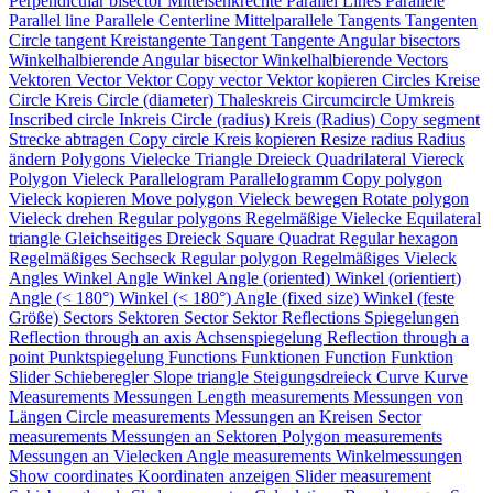
Perpendicular bisector
Mittelsenkrechte
Parallel Lines
Parallele
Parallel line
Parallele
Centerline
Mittelparallele
Tangents
Tangenten
Circle tangent
Kreistangente
Tangent
Tangente
Angular bisectors
Winkelhalbierende
Angular bisector
Winkelhalbierende
Vectors
Vektoren
Vector
Vektor
Copy vector
Vektor kopieren
Circles
Kreise
Circle
Kreis
Circle (diameter)
Thaleskreis
Circumcircle
Umkreis
Inscribed circle
Inkreis
Circle (radius)
Kreis (Radius)
Copy segment
Strecke abtragen
Copy circle
Kreis kopieren
Resize radius
Radius
ändern
Polygons
Vielecke
Triangle
Dreieck
Quadrilateral
Viereck
Polygon
Vieleck
Parallelogram
Parallelogramm
Copy polygon
Vieleck kopieren
Move polygon
Vieleck bewegen
Rotate polygon
Vieleck drehen
Regular polygons
Regelmäßige Vielecke
Equilateral
triangle
Gleichseitiges Dreieck
Square
Quadrat
Regular hexagon
Regelmäßiges Sechseck
Regular polygon
Regelmäßiges Vieleck
Angles
Winkel
Angle
Winkel
Angle (oriented)
Winkel (orientiert)
Angle (< 180°)
Winkel (< 180°)
Angle (fixed size)
Winkel (feste
Größe)
Sectors
Sektoren
Sector
Sektor
Reflections
Spiegelungen
Reflection through an axis
Achsenspiegelung
Reflection through a
point
Punktspiegelung
Functions
Funktionen
Function
Funktion
Slider
Schieberegler
Slope triangle
Steigungsdreieck
Curve
Kurve
Measurements
Messungen
Length measurements
Messungen von
Längen
Circle measurements
Messungen an Kreisen
Sector
measurements
Messungen an Sektoren
Polygon measurements
Messungen an Vielecken
Angle measurements
Winkelmessungen
Show coordinates
Koordinaten anzeigen
Slider measurement