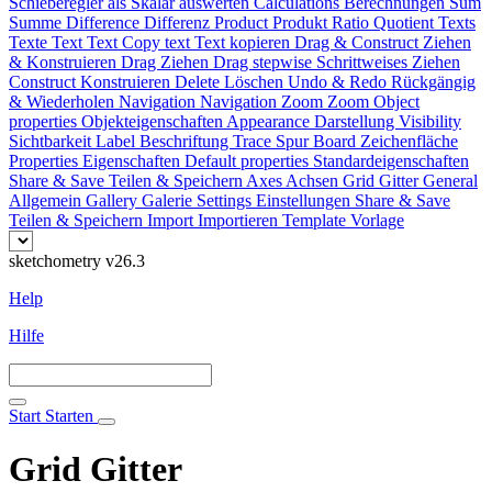
Schieberegler als Skalar auswerten
Calculations
Berechnungen
Sum
Summe
Difference
Differenz
Product
Produkt
Ratio
Quotient
Texts
Texte
Text
Text
Copy text
Text kopieren
Drag & Construct
Ziehen
& Konstruieren
Drag
Ziehen
Drag stepwise
Schrittweises Ziehen
Construct
Konstruieren
Delete
Löschen
Undo & Redo
Rückgängig
& Wiederholen
Navigation
Navigation
Zoom
Zoom
Object
properties
Objekteigenschaften
Appearance
Darstellung
Visibility
Sichtbarkeit
Label
Beschriftung
Trace
Spur
Board
Zeichenfläche
Properties
Eigenschaften
Default properties
Standardeigenschaften
Share & Save
Teilen & Speichern
Axes
Achsen
Grid
Gitter
General
Allgemein
Gallery
Galerie
Settings
Einstellungen
Share & Save
Teilen & Speichern
Import
Importieren
Template
Vorlage
sketchometry v26.3
Help
Hilfe
Start
Starten
Grid
Gitter