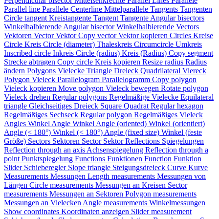
Perpendicular bisector
Mittelsenkrechte
Parallel Lines
Parallele
Parallel line
Parallele
Centerline
Mittelparallele
Tangents
Tangenten
Circle tangent
Kreistangente
Tangent
Tangente
Angular bisectors
Winkelhalbierende
Angular bisector
Winkelhalbierende
Vectors
Vektoren
Vector
Vektor
Copy vector
Vektor kopieren
Circles
Kreise
Circle
Kreis
Circle (diameter)
Thaleskreis
Circumcircle
Umkreis
Inscribed circle
Inkreis
Circle (radius)
Kreis (Radius)
Copy segment
Strecke abtragen
Copy circle
Kreis kopieren
Resize radius
Radius
ändern
Polygons
Vielecke
Triangle
Dreieck
Quadrilateral
Viereck
Polygon
Vieleck
Parallelogram
Parallelogramm
Copy polygon
Vieleck kopieren
Move polygon
Vieleck bewegen
Rotate polygon
Vieleck drehen
Regular polygons
Regelmäßige Vielecke
Equilateral
triangle
Gleichseitiges Dreieck
Square
Quadrat
Regular hexagon
Regelmäßiges Sechseck
Regular polygon
Regelmäßiges Vieleck
Angles
Winkel
Angle
Winkel
Angle (oriented)
Winkel (orientiert)
Angle (< 180°)
Winkel (< 180°)
Angle (fixed size)
Winkel (feste
Größe)
Sectors
Sektoren
Sector
Sektor
Reflections
Spiegelungen
Reflection through an axis
Achsenspiegelung
Reflection through a
point
Punktspiegelung
Functions
Funktionen
Function
Funktion
Slider
Schieberegler
Slope triangle
Steigungsdreieck
Curve
Kurve
Measurements
Messungen
Length measurements
Messungen von
Längen
Circle measurements
Messungen an Kreisen
Sector
measurements
Messungen an Sektoren
Polygon measurements
Messungen an Vielecken
Angle measurements
Winkelmessungen
Show coordinates
Koordinaten anzeigen
Slider measurement