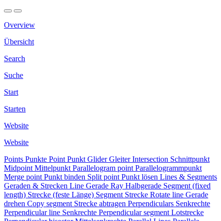
Overview
Übersicht
Search
Suche
Start
Starten
Website
Website
Points
Punkte
Point
Punkt
Glider
Gleiter
Intersection
Schnittpunkt
Midpoint
Mittelpunkt
Parallelogram point
Parallelogrammpunkt
Merge point
Punkt binden
Split point
Punkt lösen
Lines & Segments
Geraden & Strecken
Line
Gerade
Ray
Halbgerade
Segment (fixed
length)
Strecke (feste Länge)
Segment
Strecke
Rotate line
Gerade
drehen
Copy segment
Strecke abtragen
Perpendiculars
Senkrechte
Perpendicular line
Senkrechte
Perpendicular segment
Lotstrecke