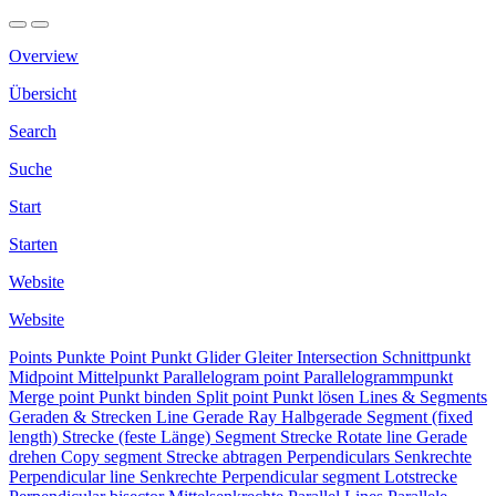
Overview
Übersicht
Search
Suche
Start
Starten
Website
Website
Points
Punkte
Point
Punkt
Glider
Gleiter
Intersection
Schnittpunkt
Midpoint
Mittelpunkt
Parallelogram point
Parallelogrammpunkt
Merge point
Punkt binden
Split point
Punkt lösen
Lines & Segments
Geraden & Strecken
Line
Gerade
Ray
Halbgerade
Segment (fixed
length)
Strecke (feste Länge)
Segment
Strecke
Rotate line
Gerade
drehen
Copy segment
Strecke abtragen
Perpendiculars
Senkrechte
Perpendicular line
Senkrechte
Perpendicular segment
Lotstrecke