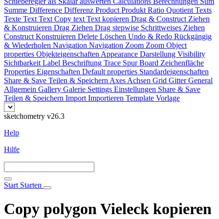
Schieberegler als Skalar auswerten
Calculations
Berechnungen
Sum
Summe
Difference
Differenz
Product
Produkt
Ratio
Quotient
Texts
Texte
Text
Text
Copy text
Text kopieren
Drag & Construct
Ziehen
& Konstruieren
Drag
Ziehen
Drag stepwise
Schrittweises Ziehen
Construct
Konstruieren
Delete
Löschen
Undo & Redo
Rückgängig
& Wiederholen
Navigation
Navigation
Zoom
Zoom
Object
properties
Objekteigenschaften
Appearance
Darstellung
Visibility
Sichtbarkeit
Label
Beschriftung
Trace
Spur
Board
Zeichenfläche
Properties
Eigenschaften
Default properties
Standardeigenschaften
Share & Save
Teilen & Speichern
Axes
Achsen
Grid
Gitter
General
Allgemein
Gallery
Galerie
Settings
Einstellungen
Share & Save
Teilen & Speichern
Import
Importieren
Template
Vorlage
sketchometry v26.3
Help
Hilfe
Start
Starten
Copy polygon
Vieleck kopieren