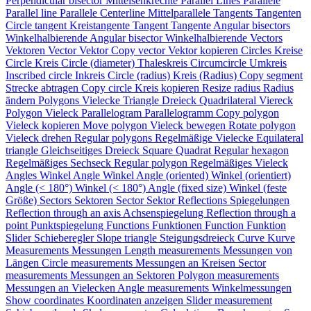
Perpendicular bisector
Mittelsenkrechte
Parallel Lines
Parallele
Parallel line
Parallele
Centerline
Mittelparallele
Tangents
Tangenten
Circle tangent
Kreistangente
Tangent
Tangente
Angular bisectors
Winkelhalbierende
Angular bisector
Winkelhalbierende
Vectors
Vektoren
Vector
Vektor
Copy vector
Vektor kopieren
Circles
Kreise
Circle
Kreis
Circle (diameter)
Thaleskreis
Circumcircle
Umkreis
Inscribed circle
Inkreis
Circle (radius)
Kreis (Radius)
Copy segment
Strecke abtragen
Copy circle
Kreis kopieren
Resize radius
Radius
ändern
Polygons
Vielecke
Triangle
Dreieck
Quadrilateral
Viereck
Polygon
Vieleck
Parallelogram
Parallelogramm
Copy polygon
Vieleck kopieren
Move polygon
Vieleck bewegen
Rotate polygon
Vieleck drehen
Regular polygons
Regelmäßige Vielecke
Equilateral
triangle
Gleichseitiges Dreieck
Square
Quadrat
Regular hexagon
Regelmäßiges Sechseck
Regular polygon
Regelmäßiges Vieleck
Angles
Winkel
Angle
Winkel
Angle (oriented)
Winkel (orientiert)
Angle (< 180°)
Winkel (< 180°)
Angle (fixed size)
Winkel (feste
Größe)
Sectors
Sektoren
Sector
Sektor
Reflections
Spiegelungen
Reflection through an axis
Achsenspiegelung
Reflection through a
point
Punktspiegelung
Functions
Funktionen
Function
Funktion
Slider
Schieberegler
Slope triangle
Steigungsdreieck
Curve
Kurve
Measurements
Messungen
Length measurements
Messungen von
Längen
Circle measurements
Messungen an Kreisen
Sector
measurements
Messungen an Sektoren
Polygon measurements
Messungen an Vielecken
Angle measurements
Winkelmessungen
Show coordinates
Koordinaten anzeigen
Slider measurement