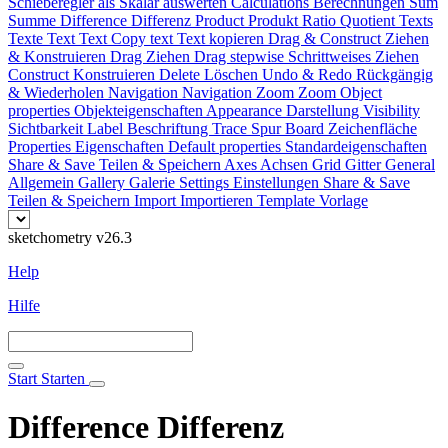
Schieberegler als Skalar auswerten
Calculations
Berechnungen
Sum
Summe
Difference
Differenz
Product
Produkt
Ratio
Quotient
Texts
Texte
Text
Text
Copy text
Text kopieren
Drag & Construct
Ziehen
& Konstruieren
Drag
Ziehen
Drag stepwise
Schrittweises Ziehen
Construct
Konstruieren
Delete
Löschen
Undo & Redo
Rückgängig
& Wiederholen
Navigation
Navigation
Zoom
Zoom
Object
properties
Objekteigenschaften
Appearance
Darstellung
Visibility
Sichtbarkeit
Label
Beschriftung
Trace
Spur
Board
Zeichenfläche
Properties
Eigenschaften
Default properties
Standardeigenschaften
Share & Save
Teilen & Speichern
Axes
Achsen
Grid
Gitter
General
Allgemein
Gallery
Galerie
Settings
Einstellungen
Share & Save
Teilen & Speichern
Import
Importieren
Template
Vorlage
sketchometry v26.3
Help
Hilfe
Start
Starten
Difference
Differenz