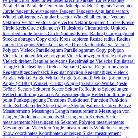
Perpendicular bisector
Mittelsenkrechte
Parallel Lines
Parallele
Parallel line
Parallele
Centerline
Mittelparallele
Tangents
Tangenten
Circle tangent
Kreistangente
Tangent
Tangente
Angular bisectors
Winkelhalbierende
Angular bisector
Winkelhalbierende
Vectors
Vektoren
Vector
Vektor
Copy vector
Vektor kopieren
Circles
Kreise
Circle
Kreis
Circle (diameter)
Thaleskreis
Circumcircle
Umkreis
Inscribed circle
Inkreis
Circle (radius)
Kreis (Radius)
Copy segment
Strecke abtragen
Copy circle
Kreis kopieren
Resize radius
Radius
ändern
Polygons
Vielecke
Triangle
Dreieck
Quadrilateral
Viereck
Polygon
Vieleck
Parallelogram
Parallelogramm
Copy polygon
Vieleck kopieren
Move polygon
Vieleck bewegen
Rotate polygon
Vieleck drehen
Regular polygons
Regelmäßige Vielecke
Equilateral
triangle
Gleichseitiges Dreieck
Square
Quadrat
Regular hexagon
Regelmäßiges Sechseck
Regular polygon
Regelmäßiges Vieleck
Angles
Winkel
Angle
Winkel
Angle (oriented)
Winkel (orientiert)
Angle (< 180°)
Winkel (< 180°)
Angle (fixed size)
Winkel (feste
Größe)
Sectors
Sektoren
Sector
Sektor
Reflections
Spiegelungen
Reflection through an axis
Achsenspiegelung
Reflection through a
point
Punktspiegelung
Functions
Funktionen
Function
Funktion
Slider
Schieberegler
Slope triangle
Steigungsdreieck
Curve
Kurve
Measurements
Messungen
Length measurements
Messungen von
Längen
Circle measurements
Messungen an Kreisen
Sector
measurements
Messungen an Sektoren
Polygon measurements
Messungen an Vielecken
Angle measurements
Winkelmessungen
Show coordinates
Koordinaten anzeigen
Slider measurement