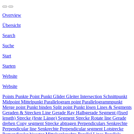
Overview
Übersicht
Search
Suche
Start
Starten
Website
Website
Points
Punkte
Point
Punkt
Glider
Gleiter
Intersection
Schnittpunkt
Midpoint
Mittelpunkt
Parallelogram point
Parallelogrammpunkt
Merge point
Punkt binden
Split point
Punkt lösen
Lines & Segments
Geraden & Strecken
Line
Gerade
Ray
Halbgerade
Segment (fixed
length)
Strecke (feste Länge)
Segment
Strecke
Rotate line
Gerade
drehen
Copy segment
Strecke abtragen
Perpendiculars
Senkrechte
Perpendicular line
Senkrechte
Perpendicular segment
Lotstrecke