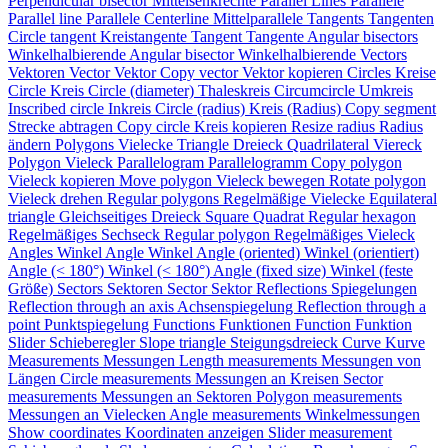
Perpendicular bisector
Mittelsenkrechte
Parallel Lines
Parallele
Parallel line
Parallele
Centerline
Mittelparallele
Tangents
Tangenten
Circle tangent
Kreistangente
Tangent
Tangente
Angular bisectors
Winkelhalbierende
Angular bisector
Winkelhalbierende
Vectors
Vektoren
Vector
Vektor
Copy vector
Vektor kopieren
Circles
Kreise
Circle
Kreis
Circle (diameter)
Thaleskreis
Circumcircle
Umkreis
Inscribed circle
Inkreis
Circle (radius)
Kreis (Radius)
Copy segment
Strecke abtragen
Copy circle
Kreis kopieren
Resize radius
Radius
ändern
Polygons
Vielecke
Triangle
Dreieck
Quadrilateral
Viereck
Polygon
Vieleck
Parallelogram
Parallelogramm
Copy polygon
Vieleck kopieren
Move polygon
Vieleck bewegen
Rotate polygon
Vieleck drehen
Regular polygons
Regelmäßige Vielecke
Equilateral
triangle
Gleichseitiges Dreieck
Square
Quadrat
Regular hexagon
Regelmäßiges Sechseck
Regular polygon
Regelmäßiges Vieleck
Angles
Winkel
Angle
Winkel
Angle (oriented)
Winkel (orientiert)
Angle (< 180°)
Winkel (< 180°)
Angle (fixed size)
Winkel (feste
Größe)
Sectors
Sektoren
Sector
Sektor
Reflections
Spiegelungen
Reflection through an axis
Achsenspiegelung
Reflection through a
point
Punktspiegelung
Functions
Funktionen
Function
Funktion
Slider
Schieberegler
Slope triangle
Steigungsdreieck
Curve
Kurve
Measurements
Messungen
Length measurements
Messungen von
Längen
Circle measurements
Messungen an Kreisen
Sector
measurements
Messungen an Sektoren
Polygon measurements
Messungen an Vielecken
Angle measurements
Winkelmessungen
Show coordinates
Koordinaten anzeigen
Slider measurement