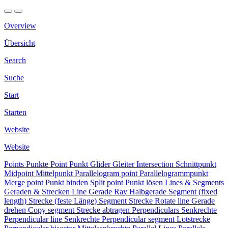
Overview
Übersicht
Search
Suche
Start
Starten
Website
Website
Points
Punkte
Point
Punkt
Glider
Gleiter
Intersection
Schnittpunkt
Midpoint
Mittelpunkt
Parallelogram point
Parallelogrammpunkt
Merge point
Punkt binden
Split point
Punkt lösen
Lines & Segments
Geraden & Strecken
Line
Gerade
Ray
Halbgerade
Segment (fixed
length)
Strecke (feste Länge)
Segment
Strecke
Rotate line
Gerade
drehen
Copy segment
Strecke abtragen
Perpendiculars
Senkrechte
Perpendicular line
Senkrechte
Perpendicular segment
Lotstrecke