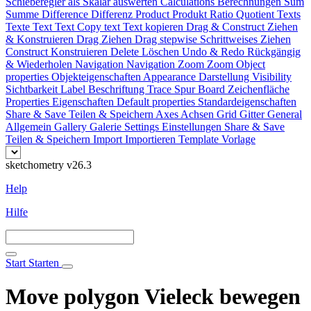
Schieberegler als Skalar auswerten
Calculations
Berechnungen
Sum
Summe
Difference
Differenz
Product
Produkt
Ratio
Quotient
Texts
Texte
Text
Text
Copy text
Text kopieren
Drag & Construct
Ziehen
& Konstruieren
Drag
Ziehen
Drag stepwise
Schrittweises Ziehen
Construct
Konstruieren
Delete
Löschen
Undo & Redo
Rückgängig
& Wiederholen
Navigation
Navigation
Zoom
Zoom
Object
properties
Objekteigenschaften
Appearance
Darstellung
Visibility
Sichtbarkeit
Label
Beschriftung
Trace
Spur
Board
Zeichenfläche
Properties
Eigenschaften
Default properties
Standardeigenschaften
Share & Save
Teilen & Speichern
Axes
Achsen
Grid
Gitter
General
Allgemein
Gallery
Galerie
Settings
Einstellungen
Share & Save
Teilen & Speichern
Import
Importieren
Template
Vorlage
sketchometry v26.3
Help
Hilfe
Start
Starten
Move polygon
Vieleck bewegen