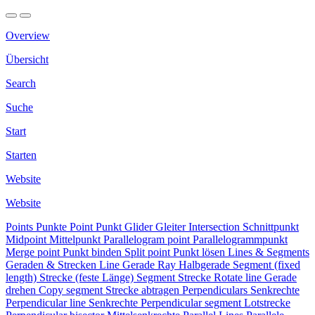
Overview
Übersicht
Search
Suche
Start
Starten
Website
Website
Points
Punkte
Point
Punkt
Glider
Gleiter
Intersection
Schnittpunkt
Midpoint
Mittelpunkt
Parallelogram point
Parallelogrammpunkt
Merge point
Punkt binden
Split point
Punkt lösen
Lines & Segments
Geraden & Strecken
Line
Gerade
Ray
Halbgerade
Segment (fixed
length)
Strecke (feste Länge)
Segment
Strecke
Rotate line
Gerade
drehen
Copy segment
Strecke abtragen
Perpendiculars
Senkrechte
Perpendicular line
Senkrechte
Perpendicular segment
Lotstrecke