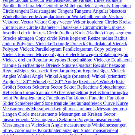
Perpendicular bisector
Mittelsenkrechte
Parallel Lines
Parallele
Parallel line
Parallele
Centerline
Mittelparallele
Tangents
Tangenten
Circle tangent
Kreistangente
Tangent
Tangente
Angular bisectors
Winkelhalbierende
Angular bisector
Winkelhalbierende
Vectors
Vektoren
Vector
Vektor
Copy vector
Vektor kopieren
Circles
Kreise
Circle
Kreis
Circle (diameter)
Thaleskreis
Circumcircle
Umkreis
Inscribed circle
Inkreis
Circle (radius)
Kreis (Radius)
Copy segment
Strecke abtragen
Copy circle
Kreis kopieren
Resize radius
Radius
ändern
Polygons
Vielecke
Triangle
Dreieck
Quadrilateral
Viereck
Polygon
Vieleck
Parallelogram
Parallelogramm
Copy polygon
Vieleck kopieren
Move polygon
Vieleck bewegen
Rotate polygon
Vieleck drehen
Regular polygons
Regelmäßige Vielecke
Equilateral
triangle
Gleichseitiges Dreieck
Square
Quadrat
Regular hexagon
Regelmäßiges Sechseck
Regular polygon
Regelmäßiges Vieleck
Angles
Winkel
Angle
Winkel
Angle (oriented)
Winkel (orientiert)
Angle (< 180°)
Winkel (< 180°)
Angle (fixed size)
Winkel (feste
Größe)
Sectors
Sektoren
Sector
Sektor
Reflections
Spiegelungen
Reflection through an axis
Achsenspiegelung
Reflection through a
point
Punktspiegelung
Functions
Funktionen
Function
Funktion
Slider
Schieberegler
Slope triangle
Steigungsdreieck
Curve
Kurve
Measurements
Messungen
Length measurements
Messungen von
Längen
Circle measurements
Messungen an Kreisen
Sector
measurements
Messungen an Sektoren
Polygon measurements
Messungen an Vielecken
Angle measurements
Winkelmessungen
Show coordinates
Koordinaten anzeigen
Slider measurement