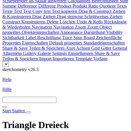
Schieberegler als Skalar auswerten
Calculations
Berechnungen
Sum
Summe
Difference
Differenz
Product
Produkt
Ratio
Quotient
Texts
Texte
Text
Text
Copy text
Text kopieren
Drag & Construct
Ziehen
& Konstruieren
Drag
Ziehen
Drag stepwise
Schrittweises Ziehen
Construct
Konstruieren
Delete
Löschen
Undo & Redo
Rückgängig
& Wiederholen
Navigation
Navigation
Zoom
Zoom
Object
properties
Objekteigenschaften
Appearance
Darstellung
Visibility
Sichtbarkeit
Label
Beschriftung
Trace
Spur
Board
Zeichenfläche
Properties
Eigenschaften
Default properties
Standardeigenschaften
Share & Save
Teilen & Speichern
Axes
Achsen
Grid
Gitter
General
Allgemein
Gallery
Galerie
Settings
Einstellungen
Share & Save
Teilen & Speichern
Import
Importieren
Template
Vorlage
sketchometry v26.3
Help
Hilfe
Start
Starten
Triangle
Dreieck